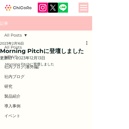
記事
All Posts
2023年2月16日
All Posts
Morning Pitchに登壇しました
NEWS
更新日：
2023年12月13日
Morning Pitchに登壇しました
社内ブログ(番外編)
社内ブログ
研究
製品紹介
導入事例
イベント