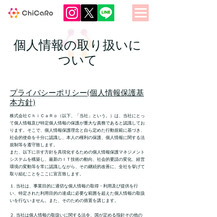
個人情報の取り扱いに
ついて
プライバシーポリシー(個人情報保護基
本方針)
株式会社ＣｈｉＣａＲｏ（以下、「当社」という。）は、当社にとっ
て個人情報及び特定個人情報の保護が重大な責務であると認識してお
ります。そこで、個人情報保護理念と自ら定めた行動規範に基づき、
社会的使命を十分に認識し、本人の権利の保護、個人情報に関する法
規制等を遵守致します。
また、以下に示す方針を具現化するための個人情報保護マネジメント
システムを構築し、最新のＩＴ技術の動向、社会的要請の変化、経営
環境の変動等を常に認識しながら、その継続的改善に、全社を挙げて
取り組むことをここに宣言致します。
１. 当社は、事業目的に適切な個人情報の取得・利用及び提供を行
い、特定された利用目的の達成に必要な範囲を超えた個人情報の取扱
いを行ないません。また、そのための措置を講じます。
２. 当社は個人情報の取扱いに関する法令、国が定める指針その他の