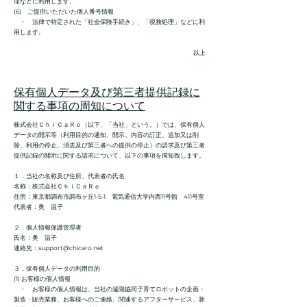
理などに利用します。
(6) ご提供いただいた個人番号情報
・ 法律で特定された「社会保険手続き」、「税務処理」などに利
用します。
以上
保有個人データ及び第三者提供記録に
関する事項の周知について
株式会社ＣｈｉＣａＲｏ（以下、「当社」という。）では、保有個人
データの開示等（利用目的の通知、開示、内容の訂正、追加又は削
除、利用の停止、消去及び第三者への提供の停止）の請求及び第三者
提供記録の開示に関する請求について、以下の事項を周知致します。
１．当社の名称及び住所、代表者の氏名
名称：株式会社ＣｈｉＣａＲｏ
住所：東京都調布市調布ヶ丘1-5-1 電気通信大学内西11号館 411号室
代表者：奥 温子
２．個人情報保護管理者
氏名：奥 温子
連絡先：
support@chicaro.net
３．保有個人データの利用目的
(1) お客様の個人情報
・ お客様の個人情報は、当社の遠隔協同子育てロボットの企画・
製造・販売業務、お客様へのご連絡、関連するアフターサービス、新