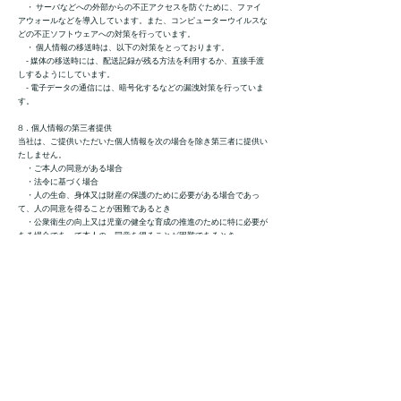
・ サーバなどへの外部からの不正アクセスを防ぐために、ファイ
アウォールなどを導入しています。また、コンピューターウイルスな
どの不正ソフトウェアへの対策を行っています。
・ 個人情報の移送時は、以下の対策をとっております。
‐ 媒体の移送時には、配送記録が残る方法を利用するか、直接手渡
しするようにしています。
‐ 電子データの通信には、暗号化するなどの漏洩対策を行っていま
す。
8．個人情報の第三者提供
当社は、ご提供いただいた個人情報を次の場合を除き第三者に提供い
たしません。
・ご本人の同意がある場合
・法令に基づく場合
・人の生命、身体又は財産の保護のために必要がある場合であっ
て、人の同意を得ることが困難であるとき
・公衆衛生の向上又は児童の健全な育成の推進のために特に必要が
ある場合であって本人の、同意を得ることが困難であるとき
・国の機関若しくは地方公共団体又はその委託を受けた者が法令の
定める事務を遂行することに対して協力する必要がある場合であっ
て、本人の同意を得ることによって当該事務の遂行に支障を及ぼすお
それがあるとき
9．個人情報取扱いの委託
当社は、事業運営上、お客様により良いサービスを提供するために業
務の一部を外部に委託しています。業務委託先に対しては、個人情報
を預けることがあります。この場合、個人情報を適切に取り扱ってい
ると認められる委託先を選定し、契約等において個人情報の適正管
理・機密保持などによりお客様の個人情報の漏洩防止に必要な事項を
取決め、適切な管理を実施させます。