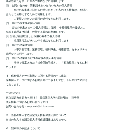
商品や新たなサービスのご案内などに利用します。
(2) お問い合わせ、資料請求をいただいた方の個人情報
・ 当社の各事業に関するお問い合わせの方の個人情報は、お問い
合わせにお答えするために利用します。
・ ご要望いただいた資料の送付などに利用します。
(3) 当社の株主様の個人情報
・ 当社の株主さまへの個人情報は、連絡、各種情報等の提供およ
び株主管理及び関連・付帯する業務に利用します。
(4) 当社が直接取得した採用応募者の個人情報
・ 採用選考及びそれに伴う連絡などに利用します
(5) 当社の従業者情報
・ 人事労務管理、業務管理、福利厚生、健康管理、セキュリティ
管理などに利用します。
(6) 当社の従業者及び扶養家族の個人番号情報
・ 法律で特定された「社会保険手続き」、「税務処理」などに利
用します。
４．保有個人データ取扱いに関する苦情の申し出先
保有個人データに関するお問合せにつきましては、下記窓口で受付け
ております。
〒182-8585
東京都調布市調布ヶ丘1-5-1 電気通信大学内西11号館 411号室
個人情報に関するお問い合わせ窓口
お問い合わせ先：
support@chicaro.net
５．当社の加入する認定個人情報保護団体について
当社の加入する認定個人情報保護団体はありません。
６．開示等の手続きについて