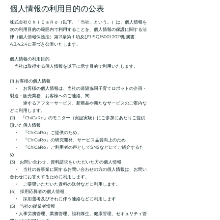
個人情報の利用目的の公表
株式会社ＣｈｉＣａＲｏ（以下、「当社」という。）は、個人情報を
次の利用目的の範囲内で利用することを、個人情報の保護に関する法
律（個人情報保護法）第21条第１項及びJISQ15001:2017附属書
A.3.4.2.4に基づき公表いたします。
個人情報の利用目的
当社は取得する個人情報を以下に示す目的で利用いたします。
(1) お客様の個人情報
・ お客様の個人情報は、当社の遠隔協同子育てロボットの企画・
製造・販売業務、お客様へのご連絡、関
連するアフターサービス、新商品や新たなサービスのご案内な
どに利用します。
(2) 『ChiCaRo』のモニター（実証実験）にご参加にあたりご提供
頂いた個人情報
・ 『ChiCaRo』ご提供のため。
・ 『ChiCaRo』の研究開発、サービス品質向上のため
・ 『ChiCaRo』ご利用者の声としてSNSなどにてご紹介するた
め
(3) お問い合わせ、資料請求をいただいた方の個人情報
・ 当社の各事業に関するお問い合わせの方の個人情報は、お問い
合わせにお答えするために利用します。
・ ご要望いただいた資料の送付などに利用します。
(4) 採用応募者の個人情報
・ 採用選考及びそれに伴う連絡などに利用します
(5) 当社の従業者情報
・人事労務管理、業務管理、福利厚生、健康管理、セキュリティ管