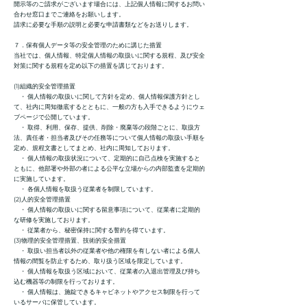
開示等のご請求がございます場合には、上記個人情報に関するお問い
合わせ窓口までご連絡をお願いします。
請求に必要な手順の説明と必要な申請書類などをお送りします。
７．保有個人データ等の安全管理のために講じた措置
当社では、個人情報、特定個人情報の取扱いに関する規程、及び安全
対策に関する規程を定め以下の措置を講じております。
(1)組織的安全管理措置
・ 個人情報の取扱いに関して方針を定め、個人情報保護方針とし
て、社内に周知徹底するとともに、一般の方も入手できるようにウェ
ブページで公開しています。
・ 取得、利用、保存、提供、削除・廃棄等の段階ごとに、取扱方
法、責任者・担当者及びその任務等について個人情報の取扱い手順を
定め、規程文書としてまとめ、社内に周知しております。
・ 個人情報の取扱状況について、定期的に自己点検を実施すると
ともに、他部署や外部の者による公平な立場からの内部監査を定期的
に実施しています。
・ 各個人情報を取扱う従業者を制限しています。
(2)人的安全管理措置
・ 個人情報の取扱いに関する留意事項について、従業者に定期的
な研修を実施しております。
・ 従業者から、秘密保持に関する誓約を得ています。
(3)物理的安全管理措置、技術的安全措置
・ 取扱い担当者以外の従業者や他の権限を有しない者による個人
情報の間覧を防止するため、取り扱う区域を限定しています。
・ 個人情報を取扱う区域において、従業者の入退出管理及び持ち
込む機器等の制限を行っております。
・ 個人情報は、施錠できるキャビネットやアクセス制限を行って
いるサーバに保管しています。