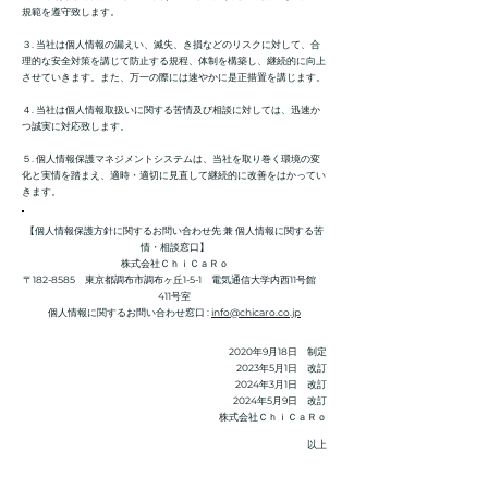
規範を遵守致します。
３. 当社は個人情報の漏えい、滅失、き損などのリスクに対して、合
理的な安全対策を講じて防止する規程、体制を構築し、継続的に向上
させていきます。また、万一の際には速やかに是正措置を講じます。
４. 当社は個人情報取扱いに関する苦情及び相談に対しては、迅速か
つ誠実に対応致します。
５. 個人情報保護マネジメントシステムは、当社を取り巻く環境の変
化と実情を踏まえ、適時・適切に見直して継続的に改善をはかってい
きます。
【個人情報保護方針に関するお問い合わせ先 兼 個人情報に関する苦
情・相談窓口】
株式会社ＣｈｉＣａＲｏ
〒182-8585 東京都調布市調布ヶ丘1-5-1 電気通信大学内西11号館
411号室
個人情報に関するお問い合わせ窓口 :
info@chicaro.co.jp
2020年9月18日 制定
2023年5月1日 改訂
2024年3月1日 改訂
​2024年5月9日 改訂
株式会社ＣｈｉＣａＲｏ
以上